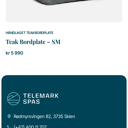
HÅNDLAGET TEAKBORDPLATE
Teak Bordplate – SM
kr
5 990
Rødmyrsvingen 82, 3735 Skien
(+47) 400 11 707