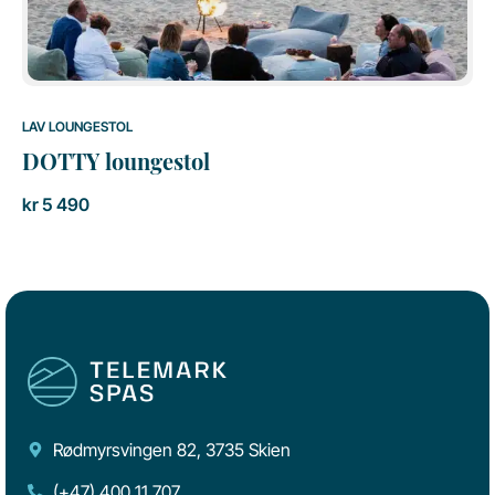
LAV LOUNGESTOL
DOTTY loungestol
kr
5 490
Rødmyrsvingen 82, 3735 Skien
(+47) 400 11 707