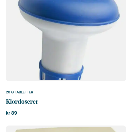
20 G TABLETTER
Klordoserer
kr
89