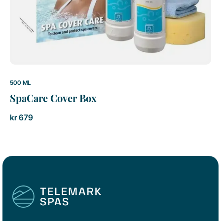
500 ML
SpaCare Cover Box
kr
679