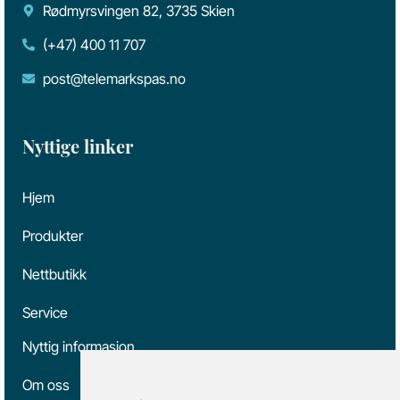
Rødmyrsvingen 82, 3735 Skien
(+47) 400 11 707
post@telemarkspas.no
Nyttige linker
Hjem
Produkter
Nettbutikk
Service
Nyttig informasjon
Om oss