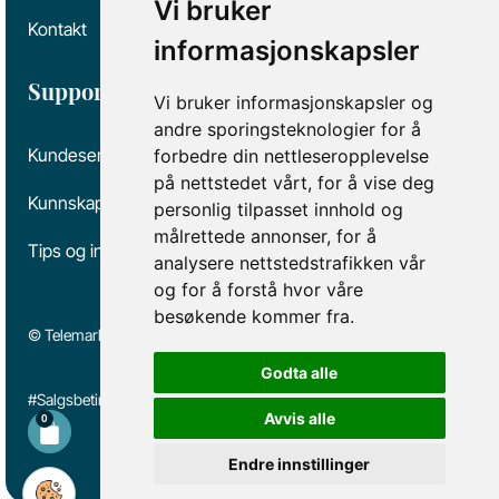
Vi bruker
Kontakt
informasjonskapsler
Support
Vi bruker informasjonskapsler og
andre sporingsteknologier for å
Kundeservice
forbedre din nettleseropplevelse
på nettstedet vårt, for å vise deg
Kunnskap og kvalitet
personlig tilpasset innhold og
målrettede annonser, for å
Tips og informasjon
analysere nettstedstrafikken vår
og for å forstå hvor våre
besøkende kommer fra.
© Telemark Spas
Godta alle
#Salgsbetingelser
#Personvern
Avvis alle
0
Endre innstillinger