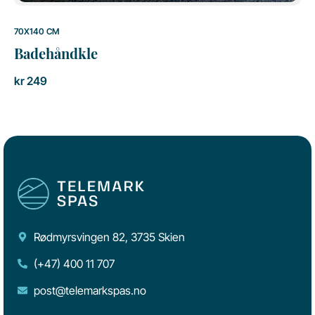
70X140 CM
Badehåndkle
kr
249
Rødmyrsvingen 82, 3735 Skien
(+47) 400 11 707
post@telemarkspas.no